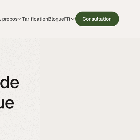
 propos
Tarification
Blogue
Consultation
FR
 de
ue