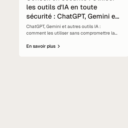
les outils d'IA en toute
sécurité : ChatGPT, Gemini et
autres outils IA
ChatGPT, Gemini et autres outils IA :
comment les utiliser sans compromettre la
sécurité. Éviter de partager des données
sensibles et bonnes pratiques en entreprise.
En savoir plus