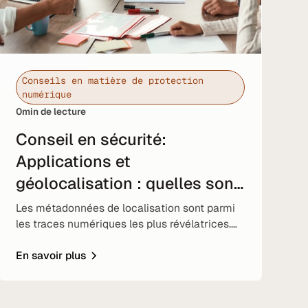
Conseils en matière de protection
numérique
0
min de lecture
Conseil en sécurité:
Applications et
géolocalisation : quelles sont
les conséquences?
Les métadonnées de localisation sont parmi
les traces numériques les plus révélatrices.
Comment les applis les utilisent, les risques
pour la vie privée et comment reprendre le
En savoir plus
contrôle.