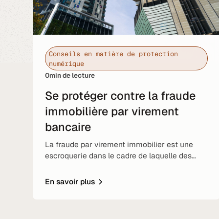
Conseils en matière de protection
numérique
0
min de lecture
Se protéger contre la fraude
immobilière par virement
bancaire
La fraude par virement immobilier est une
escroquerie dans le cadre de laquelle des
criminels se font passer pour des tiers de
confiance pour rediriger de l'argent lors d'une
En savoir plus
transaction immobilière. Pour les personnes
fortunées et les dirigeants, les risques
peuvent être particulièrement importants.