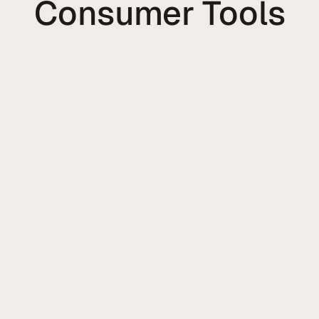
Consumer Tools
Cybersécurité personnelle dirigée par
O
un concierge avec une supervision
continue de l'ensemble de votre
environnement numérique personnel
Surveillance continue, évaluation
Car
professionnelle, priorisation et
prochaines étapes guidées lorsque