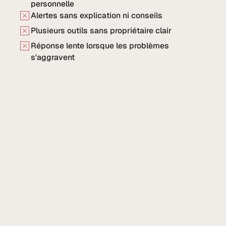
personnelle
Alertes sans explication ni conseils
Plusieurs outils sans propriétaire clair
Réponse lente lorsque les problèmes
s'aggravent
Après
Couverture conçue pour les risques
personnels, familiaux et liés aux dirigeants
Visibilité claire de l'exposition sur l'ensemble
des appareils et des identités
Des professionnels expérimentés disponibles
pour évaluer et répondre
Protections de niveau organisationnel
adaptées à l’usage individuel
Accompagnement continu en complément de